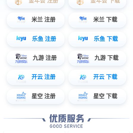
上一篇：
喜多力CI5200-进口小字符喷码机
下一篇：
JY-A200Plus小字符喷码机
喷码机_自动喷码机_喷码机厂家_品牌_价格-广
州k1体育 - 十年品牌 值得信赖机电
服务热线：020-82308862
移动热线：18926265541
传真：020-82309865
地址：广州市黄埔区永和开发区斗塘路8号1号楼